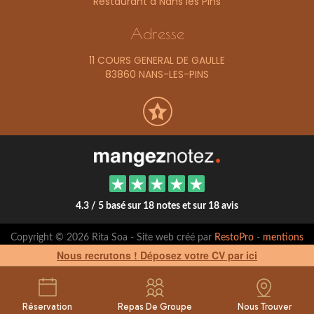
Restaurant à Nans les Pins
Adresse
11 COURS GENERAL DE GAULLE
83860 NANS-LES-PINS
4.3 / 5 basé sur 18 notes et sur 18 avis
Copyright © 2026 Rita Soa - Site web créé par
RestoPro
-
mentions
légales
Nous recrutons ! Déposez votre CV par ici
Réservation
Repas De Groupe
Nous Trouver